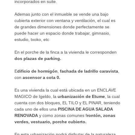
incorporados en suite.
Ademas junto con el inmueble se vende una bajo
cubierta exterior con ventana y ventilación, el cual es
de grandes dimensiones donde perfectamente se
puede hacer un espacio donde trabajar, gimnasio,
estudio, txoko, etc
En el porche de la finca a la vivienda le corresponden
dos plazas de parking.
E
dificio de hormigón
,
fachada de ladrillo caravista
,
con
ascensor a cota 0.
Es una vivienda la cual está ubicada en un ENCLAVE
MAGICO de Igeldo, la
urbanización de Etume
, la cual
cuenta con dos bloques, EL TILO y EL PINAR, teniendo
cada uno de ellos una
PISCINA DE AGUA SALADA
RENOVADA
y como zonas comunes f
rontón, zonas
verdes, vestuario, porche cubierto.
En esta urbanización podrá disfrutar de la naturaleza,